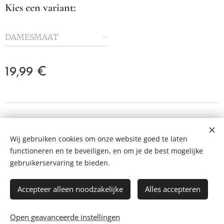
Kies een variant:
DAMESMAAT
19,99
€
© 2023 Alle rechten voorbehouden
Wij gebruiken cookies om onze website goed te laten
Cookies
functioneren en te beveiligen, en om je de best mogelijke
Talen
gebruikerservaring te bieden.
Nederlands
Français
English
Accepteer alleen noodzakelijke
Alles accepteren
TOEVOEGEN AAN DE WINKELWAGEN
Open geavanceerde instellingen