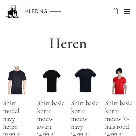
KLEDING
Heren
Shirt
Shirt basic
Shirt basic
Shirt basic
modal
korte
korte
korte
navy
mouw
mouw
mouw V-
heren
zwart
navy
hals rood
19,99
€
14,99
€
14,99
€
14,99
€