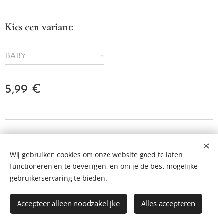
Kies een variant:
BABY
5,99
€
© 2023 Alle rechten voorbehouden
Wij gebruiken cookies om onze website goed te laten
Cookies
functioneren en te beveiligen, en om je de best mogelijke
Talen
gebruikerservaring te bieden.
Nederlands
Français
English
Accepteer alleen noodzakelijke
Alles accepteren