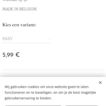
MADE IN BELGIUM
Kies een variant:
BABY
5,99
€
© 2023 Alle rechten voorbehouden
Wij gebruiken cookies om onze website goed te laten
Cookies
functioneren en te beveiligen, en om je de best mogelijke
Talen
gebruikerservaring te bieden.
Nederlands
Français
English