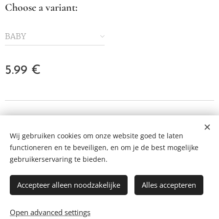
Choose a variant:
BABY
5.99
€
© 2023 All rights reserved
Wij gebruiken cookies om onze website goed te laten
Cookies
functioneren en te beveiligen, en om je de best mogelijke
Languages
gebruikerservaring te bieden.
Nederlands
Français
English
Accepteer alleen noodzakelijke
Alles accepteren
ADD TO CART
Open advanced settings